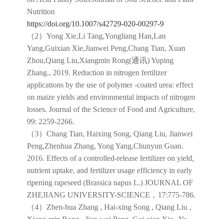
Nutrition
https://doi.org/10.1007/s42729-020-00297-9
（2）Yong Xie,Li Tang,Yongliang Han,Lan
Yang,Guixian Xie,Jianwei Peng,Chang Tian, Xuan
Zhou,Qiang Liu,Xiangmin Rong(通讯) Yuping
Zhang., 2019. Reduction in nitrogen fertilizer
applications by the use of polymer ‐coated urea: effect
on maize yields and environmental impacts of nitrogen
losses. Journal of the Science of Food and Agriculture,
99: 2259-2266.
（3）Chang Tian, Haixing Song, Qiang Liu, Jianwei
Peng,Zhenhua Zhang, Yong Yang,Chunyun Guan.
2016. Effects of a controlled-release fertilizer on yield,
nutrient uptake, and fertilizer usage efficiency in early
ripening rapeseed (Brassica napus L.) JOURNAL OF
ZHEJIANG UNIVERSITY-SCIENCE，17:775-786.
（4）Zhen-hua Zhang , Hai-xing Song , Qiang Liu ,