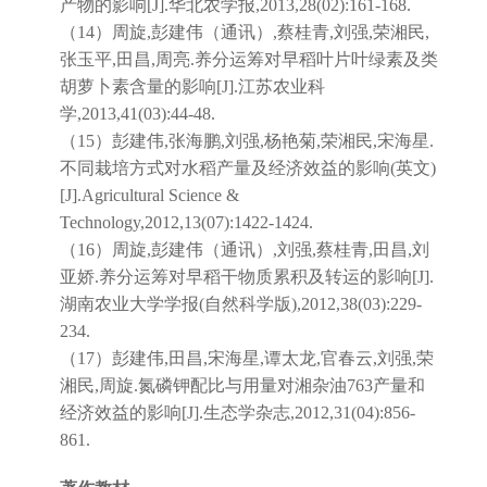
产物的影响[J].华北农学报,2013,28(02):161-168.
（14）周旋,彭建伟（通讯）,蔡桂青,刘强,荣湘民,
张玉平,田昌,周亮.养分运筹对早稻叶片叶绿素及类
胡萝卜素含量的影响[J].江苏农业科
学,2013,41(03):44-48.
（15）彭建伟,张海鹏,刘强,杨艳菊,荣湘民,宋海星.
不同栽培方式对水稻产量及经济效益的影响(英文)
[J].Agricultural Science &
Technology,2012,13(07):1422-1424.
（16）周旋,彭建伟（通讯）,刘强,蔡桂青,田昌,刘
亚娇.养分运筹对早稻干物质累积及转运的影响[J].
湖南农业大学学报(自然科学版),2012,38(03):229-
234.
（17）彭建伟,田昌,宋海星,谭太龙,官春云,刘强,荣
湘民,周旋.氮磷钾配比与用量对湘杂油763产量和
经济效益的影响[J].生态学杂志,2012,31(04):856-
861.