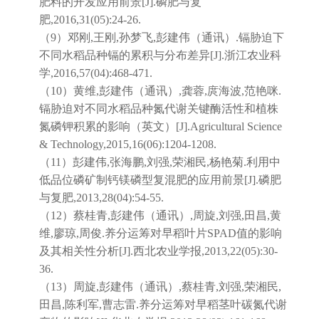
肥料的开发应用前景[J].磷肥与复
肥,2016,31(05):24-26.
（9）邓刚,王刚,孙梦飞,彭建伟（通讯）.镉胁迫下
不同水稻品种镉的累积与分布差异[J].浙江农业科
学,2016,57(04):468-471.
（10）黄维,彭建伟（通讯）,龚蓉,庹海波,范艳咪.
镉胁迫对不同水稻品种氮代谢关键酶活性和植株
氮磷钾积累的影响（英文）[J].Agricultural Science
& Technology,2015,16(06):1204-1208.
（11）彭建伟,张海鹏,刘强,荣湘民,杨艳菊.利用中
低品位磷矿制钙镁磷型复混肥的应用前景[J].磷肥
与复肥,2013,28(04):54-55.
（12）蔡桂青,彭建伟（通讯）,周旋,刘强,田昌,黄
维,廖琼,周俊.养分运筹对早稻叶片SPAD值的影响
及其相关性分析[J].西北农业学报,2013,22(05):30-
36.
（13）周旋,彭建伟（通讯）,蔡桂青,刘强,荣湘民,
田昌,陈利军,曹志雷.养分运筹对早稻茎叶碳氮代谢