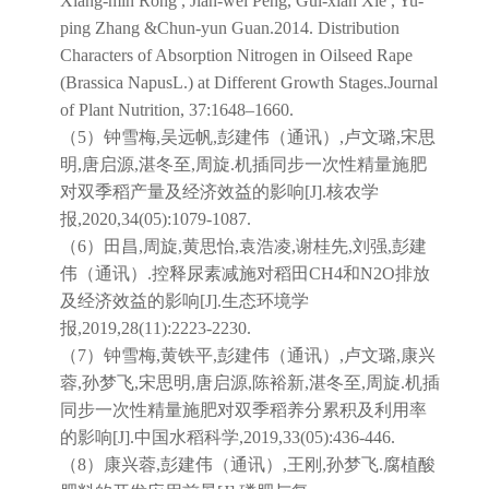
Xiang-min Rong , Jian-wei Peng, Gui-xian Xie , Yu-
ping Zhang &Chun-yun Guan.2014. Distribution
Characters of Absorption Nitrogen in Oilseed Rape
(Brassica NapusL.) at Different Growth Stages.Journal
of Plant Nutrition, 37:1648–1660.
（5）钟雪梅,吴远帆,彭建伟（通讯）,卢文璐,宋思
明,唐启源,湛冬至,周旋.机插同步一次性精量施肥
对双季稻产量及经济效益的影响[J].核农学
报,2020,34(05):1079-1087.
（6）田昌,周旋,黄思怡,袁浩凌,谢桂先,刘强,彭建
伟（通讯）.控释尿素减施对稻田CH4和N2O排放
及经济效益的影响[J].生态环境学
报,2019,28(11):2223-2230.
（7）钟雪梅,黄铁平,彭建伟（通讯）,卢文璐,康兴
蓉,孙梦飞,宋思明,唐启源,陈裕新,湛冬至,周旋.机插
同步一次性精量施肥对双季稻养分累积及利用率
的影响[J].中国水稻科学,2019,33(05):436-446.
（8）康兴蓉,彭建伟（通讯）,王刚,孙梦飞.腐植酸