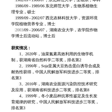
1986/09 - 1989/06
东北师范大学，生物系植物生
理专业，硕士
1999/09 - 2002/07
西北农林科技大学，资源环境
学院植物营养专业，博士
2003
/09 - 2006/07
，
湖南农业大学，农学院作物
学博士后流动站，博士后
获奖情况：
1
、
2020
年，油菜氮素高效利用的生物学机
制，获湖南省自然科学二等奖，排名第
2
2
、
1996
年，
Soja
亚属大豆热击蛋白诱导合成及
耐热性获得，中国人民解放军科技进步二等奖，排
名第
3
3
、
2016
年，湖南农业面源污染防控技术研究
及应用，获湖南省科技进步二等奖，排名第
8
4
、
1999
年，冬小麦品种抗寒性鉴定及生长发
育规律的研究，中国人民解放军科技进步三等奖，
排名第
3