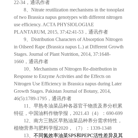
22-34
，通讯作者
8
、
Nitrate reutilization mechanisms in the tonoplast
of two Brassica napus genotypes with different nitrogen
use efficiency. ACTA PHYSIOLOGIAE
PLANTARUM, 2015, 37:42:41-53
，通讯作者
9
、
Distribution Characters of Absorption Nitrogen
in Oilseed Rape (Brassica napus L.) at Different Growth
Stages. Journal of Plant Nutrition, 2014, 37:1648-
1660
，通讯作者
10
、
Mechanisms of Nitrogen Re-distribution in
Response to Enzyme Activities and the Effects on
Nitrogen Use Efficiency in Brassica napus during Later
Growth Stages. Pakistan Journal of Botany, 2014,
46(5):1789-1795
，通讯作者
11
、早熟冬油菜品种各器官干物质及养分积累
特征，中国油料作物学报，
2021.43
（
4
）：
690-699
12
、南方三熟区早熟油菜品种养分需求特性，
植物营养与肥料学报
2020
，（
7
）：
1339-1348
13
、
不同氮效率油菜
SPS
和
PEPC
活性差异及其