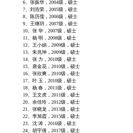
6
、张振华，
2004
级，硕士
7
、刘浩荣，
2005
级，硕士
8
、陈历儒，
2006
级，硕士
9
、王继玥，
2007
级，硕士
10
、张
华，
2007
级，硕士
11
、杨
明，
2008
级，硕士
12
、王小娟，
2009
级，硕士
13
、朱兆坤，
2009
级，硕士
14
、张
力，
2010
级，硕士
15
、唐金花，
2010
级，硕士
16
、张欣爽，
2010
级，硕士
17
、叶
玉，
2010
级，硕士
18
、杨
春，
2011
级，硕士
19
、王文虎，
2011
级，硕士
20
、余佳玲，
2012
级，硕士
21
、张晓龙，
2013
级，硕士
22
、李旭霞，
2015
级，硕士
23
、沈
涛，
2016
级，硕士
24
、胡宇倩，
2017
级，硕士