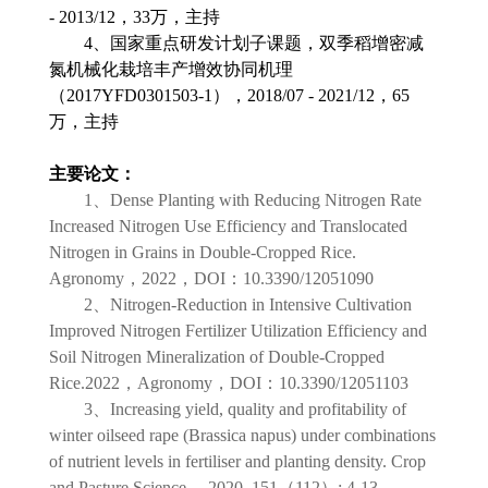
- 2013/12
，
33
万，主持
4
、国家重点研发计划子课题，双季稻增密减
氮机械化栽培丰产增效协同机理
（
2017YFD0301503-1
），
2018/07 - 2021/12
，
65
万，主持
主要论文：
1
、
Dense Planting with Reducing Nitrogen Rate
Increased Nitrogen Use Efficiency and Translocated
Nitrogen in Grains in Double-Cropped Rice.
Agronomy
，
2022
，
DOI
：
10.3390/12051090
2
、
Nitrogen-Reduction in Intensive Cultivation
Improved Nitrogen Fertilizer Utilization Efficiency and
Soil Nitrogen Mineralization of Double-Cropped
Rice.2022
，
Agronomy
，
DOI
：
10.3390/12051103
3
、
Increasing yield, quality and profitability of
winter oilseed rape (Brassica napus) under combinations
of nutrient levels in fertiliser and planting density. Crop
and Pasture Science
，
2020, 151
（
112
）
: 4-13