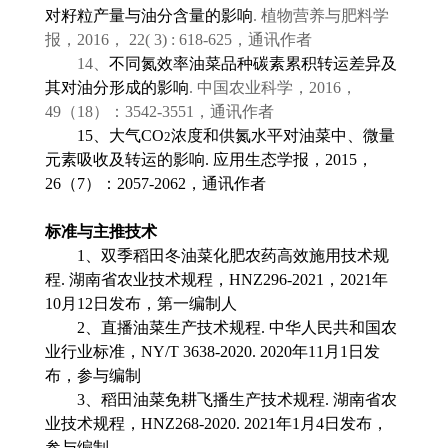
对籽粒产量与油分含量的影响
.
植物营养与肥料学
报，
2016
，
22( 3) : 618-625
，通讯作者
14
、
不同氮效率油菜品种碳素累积转运差异及
其对油分形成的影响
.
中国农业科学，
2016
，
49
（
18
）：
3542-3551
，通讯作者
15
、
大气
CO
浓度和供氮水平对油菜中、微量
2
元素吸收及转运的影响
.
应用生态学报，
2015
，
26
（
7
）：
2057-2062
，通讯作者
标准与主推技术
1
、双季稻田冬油菜化肥农药高效施用技术规
程
.
湖南省农业技术规程，
HNZ296-2021
，
2021
年
10
月
12
日发布，第一编制人
2
、直播油菜生产技术规程
.
中华人民共和国农
业行业标准，
NY/T 3638-2020. 2020
年
11
月
1
日发
布，参与编制
3
、稻田油菜免耕飞播生产技术规程
.
湖南省农
业技术规程，
HNZ268-2020. 2021
年
1
月
4
日发布，
参与编制