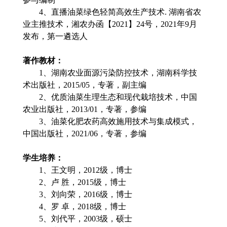
4
、直播油菜绿色轻简高效生产技术
.
湖南省农
业主推技术，湘农办函【
2021
】
24
号，
2021
年
9
月
发布，第一遴选人
著作教材：
1
、湖南农业面源污染防控技术，湖南科学技
术出版社，
2015/05
，专著，副主编
2
、优质油菜生理生态和现代栽培技术，中国
农业出版社，
2013/01
，专著，参编
3
、油菜化肥农药高效施用技术与集成模式，
中国出版社，
2021/06
，专著，参编
学生培养：
1
、王文明，
2012
级，博士
2
、卢
胜，
2015
级，博士
3
、刘向荣，
2016
级，博士
4
、罗
卓，
2018
级，博士
5
、刘代平，
2003
级，硕士