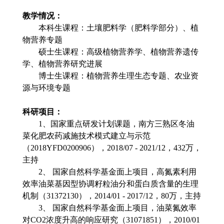
教学情况：
本科生课程：土壤肥料学（肥料学部分）、植
物营养专题
硕士生课程：高级植物营养学、植物营养遗传
学、植物营养研究进展
博士生课程：植物营养生理生态专题、农业资
源与环境专题
科研项目：
1
、国家重点研发计划课题，南方三熟区冬油
菜化肥农药减施技术模式建立与示范
（
2018YFD0200906
），
2018/07 - 2021/12
，
432
万，
主持
2
、
国家自然科学基金面上项目，高氮素利用
效率油菜基因型协调籽粒油分和蛋白质含量的生理
机制（
31372130
），
2014/01 - 2017/12
，
80
万，主持
3
、
国家自然科学基金面上项目，油菜氮效率
对
CO2
浓度升高的响应研究（
31071851
），
2010/01