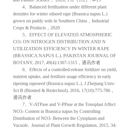
4
、
Balanced fertilization under different plant
densities for winter oilseed rape (Brassica napus L.)
grown on paddy soils in Southern China
，
Industrial
Crops & Products
，
2020
5
、
EFFECT OF ELEVATED ATMOSPHERIC
CO
ON NITROGEN DISTRIBUTION AND N
2
UTILIZATION EFFICIENCY IN WINTER RAPE
(BRASSICA NAPUS L.). PAKISTAN JOURNAL OF
BOTANY, 2017, 49(4):1307-1315
，通讯作者
6
、
Effects of a controlled-release fertilizer on yield,
nutrient uptake, and fertilizer usage efficiency in early
ripening rapeseed (Brassica napus L.). J Zhejiang Univ-
Sci B (Biomed & Biotechnol). 2016, 17(10):775-786
，
通讯作者
7
、
V-ATPase and V-PPase at the Tonoplast Affect
NO3- Content in Brassica napus by Controlling
Distribution of NO3- Between the Cytoplasm and
Vacuole. Journal of Plant Growth Regulation, 2015, 34: