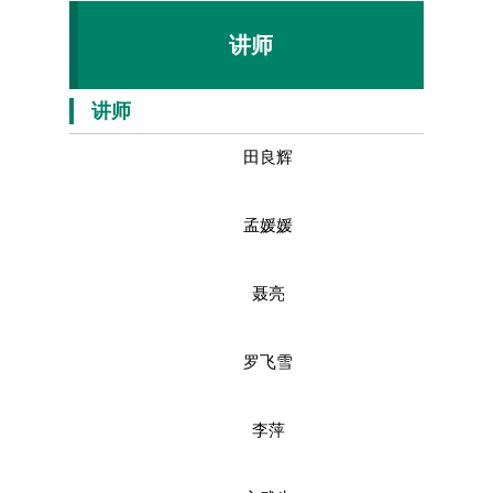
讲师
讲师
田良辉
孟媛媛
聂亮
罗飞雪
李萍